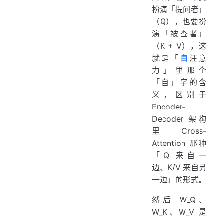
扮演「提问者」
（Q），也要扮
演「被查者」
（K + V），这
就是「
自
注意
力」里那个
「自」字的含
义，区别于
Encoder-
Decoder 架构
里 Cross-
Attention 那种
「Q 来自一
边、K/V 来自另
一边」的形式。
然后 W_Q、
W_K、W_V 是