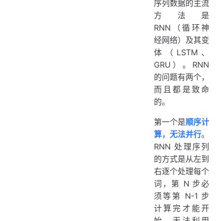
序列数据的主流
方法是
RNN（循环神
经网络）及其变
体（LSTM、
GRU）。RNN
的问题有两个，
而且都是致命
的。
第一个是
顺序计
算，无法并行
。
RNN 处理序列
的方式是从左到
右逐个处理每个
词，第 N 步必
须等第 N-1 步
计算完才能开
始，无法利用