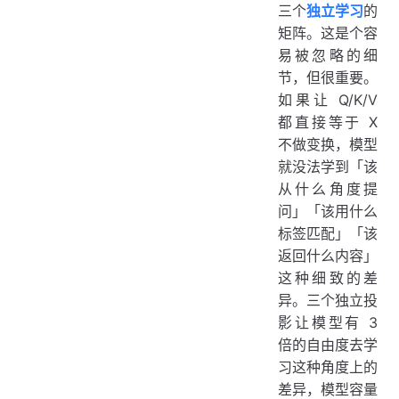
三个
独立学习
的
矩阵。这是个容
易被忽略的细
节，但很重要。
如果让 Q/K/V
都直接等于 X
不做变换，模型
就没法学到「该
从什么角度提
问」「该用什么
标签匹配」「该
返回什么内容」
这种细致的差
异。三个独立投
影让模型有 3
倍的自由度去学
习这种角度上的
差异，模型容量