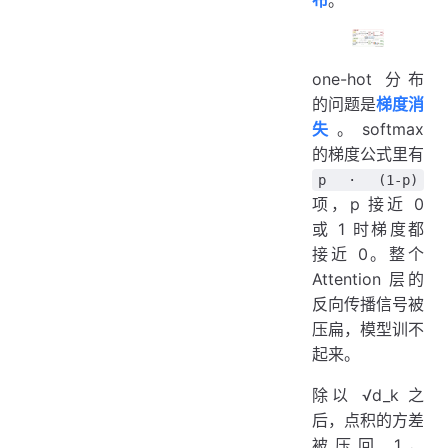
布
。
one-hot 分布
的问题是
梯度消
失
。softmax
的梯度公式里有
p · (1-p)
项，p 接近 0
或 1 时梯度都
接近 0。整个
Attention 层的
反向传播信号被
压扁，模型训不
起来。
除以 √d_k 之
后，点积的方差
被压回 1，