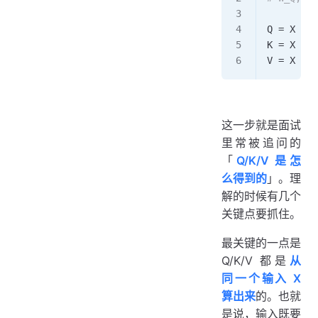
Q 
=
 X 
@
 W
K 
=
 X 
@
 W
V 
=
 X 
@
 W
这一步就是面试
里常被追问的
「
Q/K/V 是怎
么得到的
」。理
解的时候有几个
关键点要抓住。
最关键的一点是
Q/K/V 都是
从
同一个输入 X
算出来
的。也就
是说，输入既要