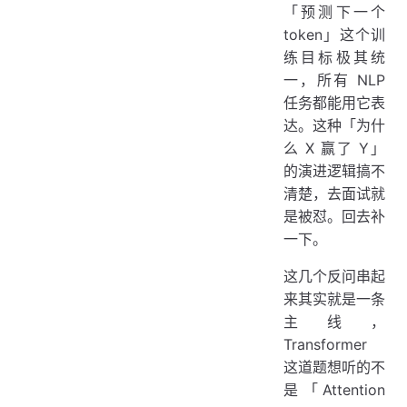
「预测下一个
token」这个训
练目标极其统
一，所有 NLP
任务都能用它表
达。这种「为什
么 X 赢了 Y」
的演进逻辑搞不
清楚，去面试就
是被怼。回去补
一下。
这几个反问串起
来其实就是一条
主线，
Transformer
这道题想听的不
是「Attention