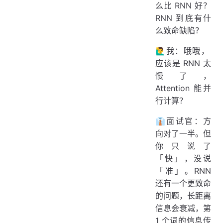
么比 RNN 好？
RNN 到底有什
么致命缺陷？
🙋‍♂️我：哦哦，
应该是 RNN 太
慢了，
Attention 能并
行计算？
👔面试官：方
向对了一半。但
你只说了
「快」，没说
「准」。RNN
还有一个更致命
的问题，长距离
信息会衰减，第
1 个词的信息传