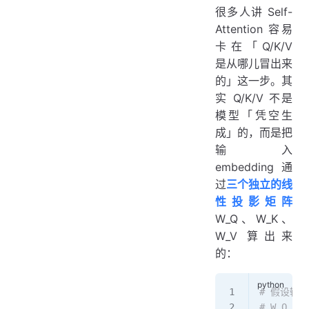
很多人讲 Self-
Attention 容易
卡在「Q/K/V
是从哪儿冒出来
的」这一步。其
实 Q/K/V 不是
模型「凭空生
成」的，而是把
输入
embedding 通
过
三个独立的线
性投影矩阵
W_Q、W_K、
W_V 算出来
的：
# 假设输入 
# W_Q, 