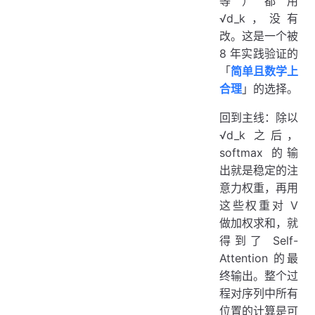
等）都用
√d_k，没有
改。这是一个被
8 年实践验证的
「
简单且数学上
合理
」的选择。
回到主线：除以
√d_k 之后，
softmax 的输
出就是稳定的注
意力权重，再用
这些权重对 V
做加权求和，就
得到了 Self-
Attention 的最
终输出。整个过
程对序列中所有
位置的计算是可