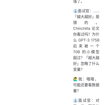
强了。
👔面试官：……
「越大越好」是
错的。
Chinchilla 论文
你看过吗？为什
么 GPT-3 175B
后来被一个
70B 的小模型
超过？「越大越
好」忽略了什么
变量？
🙋‍♂️我：哦哦，
可能还要看数据
量？
👔面试官：对