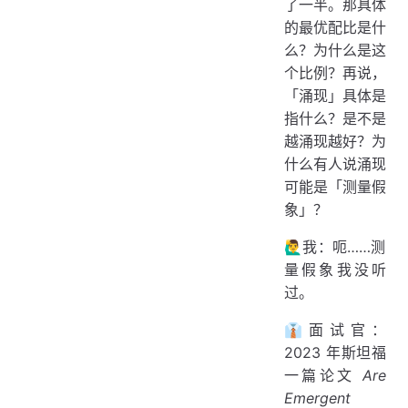
了一半。那具体
的最优配比是什
么？为什么是这
个比例？再说，
「涌现」具体是
指什么？是不是
越涌现越好？为
什么有人说涌现
可能是「测量假
象」？
🙋‍♂️我：呃……测
量假象我没听
过。
👔面试官：
2023 年斯坦福
一篇论文
Are
Emergent