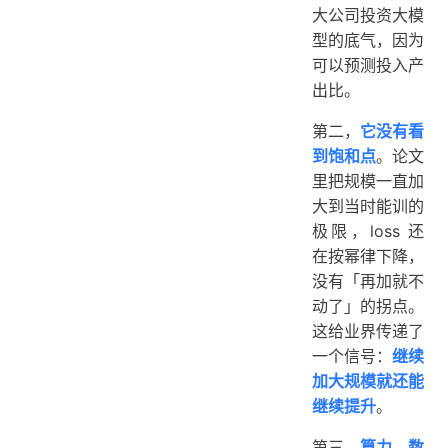
大公司投资大模
型的底气，因为
可以预测投入产
出比。
第二，
它没有看
到饱和点
。论文
里把规模一直加
大到当时能训的
极限，loss 还
在按幂律下降，
没有「再加就不
动了」的拐点。
这给业界传递了
一个信号：
继续
加大规模就还能
继续提升
。
第三，
算力、数