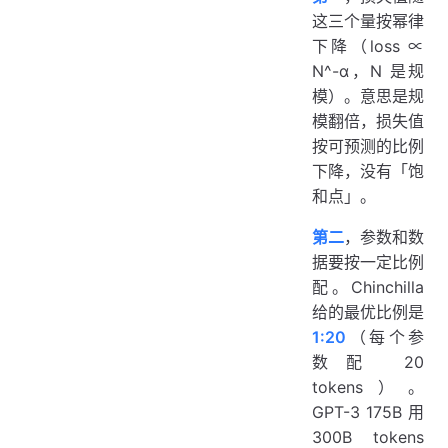
这三个量按幂律
下降（loss ∝
N^-α，N 是规
模）。意思是规
模翻倍，损失值
按可预测的比例
下降，没有「饱
和点」。
第二
，参数和数
据要按一定比例
配。Chinchilla
给的最优比例是
1:20
（每个参
数配 20
tokens）。
GPT-3 175B 用
300B tokens