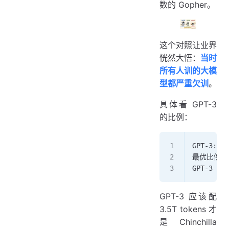
数的 Gopher。
这个对照让业界
恍然大悟：
当时
所有人训的大模
型都严重欠训
。
具体看 GPT-3
的比例：
GPT-3: 1
最优比例: 1
GPT-3 数
GPT-3 应该配
3.5T tokens 才
是 Chinchilla