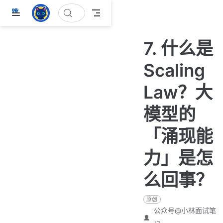
跳
至
主
7. 什么是
要
內
Scaling
容
Law？大
模型的
「涌现能
力」是怎
么回事？
原创
公众号@小林面试笔