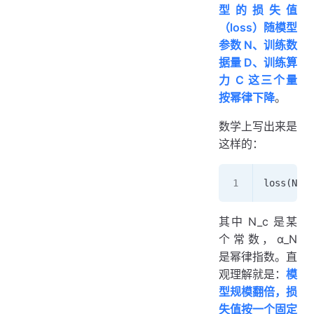
型的损失值
（loss）随模型
参数 N、训练数
据量 D、训练算
力 C 这三个量
按幂律下降
。
数学上写出来是
这样的：
loss(N) ≈
其中 N_c 是某
个常数，α_N
是幂律指数。直
观理解就是：
模
型规模翻倍，损
失值按一个固定