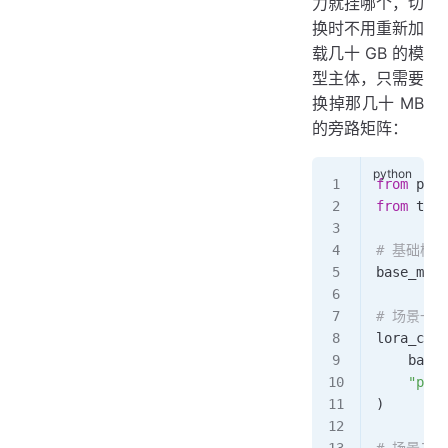
力就挂哪个，切
换时不用重新加
载几十 GB 的模
型主体，只需要
换掉那几十 MB
的旁路矩阵：
from
 peft
from
 tran
# 基础模
base_mode
# 场景一
lora_cust
    base_
    "path
)