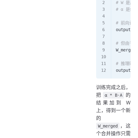
# W 是
# α 是缩
# 前向计
output 
=
 
# 但由于 
W_merged 
# 推理时
output 
=
 
训练完成之后，
把
的
α * B·A
结果加到 W
上，得到一个新
的
，这
W_merged
个合并操作只需