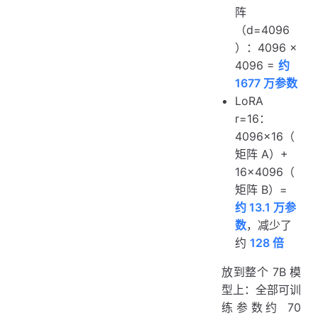
阵
（d=4096
）：4096 ×
4096 =
约
1677 万参数
LoRA
r=16：
4096×16（
矩阵 A）+
16×4096（
矩阵 B）=
约 13.1 万参
数
，减少了
约
128 倍
放到整个 7B 模
型上：全部可训
练参数约 70