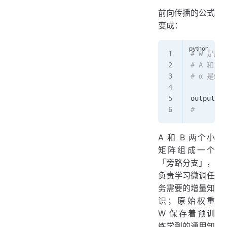
前向传播的公式
变成：
# W 是
# A 和
# α 是缩
output 
=
 
#     
A 和 B 两个小
矩阵组成一个
「旁路分支」，
负责学习微调任
务需要的增量知
识；原始权重
W 保存着预训
练学到的通用知