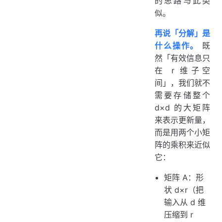
的思路与此类
似。
再说「分解」是
什么操作。
既
然「有效信息只
在 r 维子空
间」，我们就不
需要存储整个
d×d 的大矩阵
来表示更新量，
而是用两个小矩
阵的乘积来近似
它：
矩阵 A：形
状 d×r（把
输入从 d 维
压缩到 r