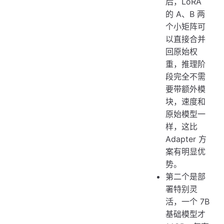
后，LoRA
的 A、B 两
个小矩阵可
以直接合并
回原始权
重，推理阶
段完全不需
要带额外模
块，速度和
原始模型一
样，这比
Adapter 方
案有明显优
势。
第二个是部
署特别灵
活，一个 7B
基础模型才