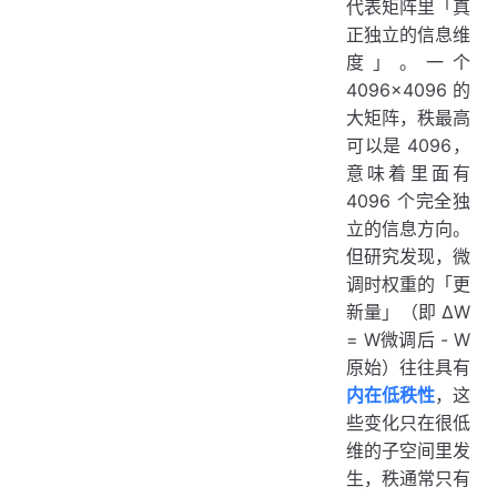
代表矩阵里「真
正独立的信息维
度」。一个
4096×4096 的
大矩阵，秩最高
可以是 4096，
意味着里面有
4096 个完全独
立的信息方向。
但研究发现，微
调时权重的「更
新量」（即 ΔW
= W微调后 - W
原始）往往具有
内在低秩性
，这
些变化只在很低
维的子空间里发
生，秩通常只有