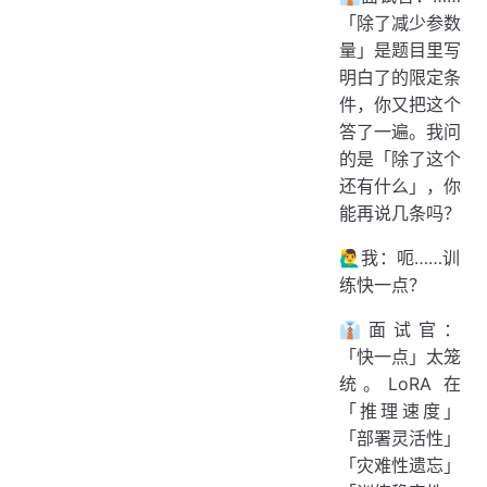
「除了减少参数
量」是题目里写
明白了的限定条
件，你又把这个
答了一遍。我问
的是「除了这个
还有什么」，你
能再说几条吗？
🙋‍♂️我：呃……训
练快一点？
👔面试官：
「快一点」太笼
统。LoRA 在
「推理速度」
「部署灵活性」
「灾难性遗忘」