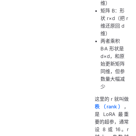
维）
矩阵 B：形
状 r×d（把 r
维还原回 d
维）
两者乘积
B·A 形状是
d×d，和原
始更新矩阵
同维，但参
数量大幅减
少
这里的 r 就叫做
秩（rank）
，
是 LoRA 最重
要的超参，通常
设 8 或 16。r