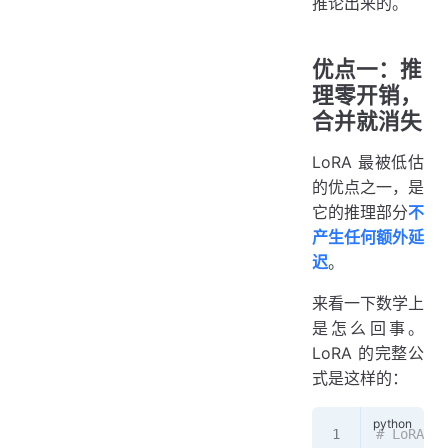
推论出来的。
优点一：推
理零开销，
合并就消失
LoRA 最被低估
的优点之一，是
它的推理部分
不
产生任何额外延
迟
。
来看一下数学上
是怎么回事。
LoRA 的完整公
式是这样的：
# LoRA