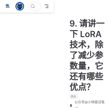
跳
至
主
9. 请讲一
要
內
下 LoRA
容
技术，除
了减少参
数量，它
还有哪些
优点？
原创
公众号@小林面试笔