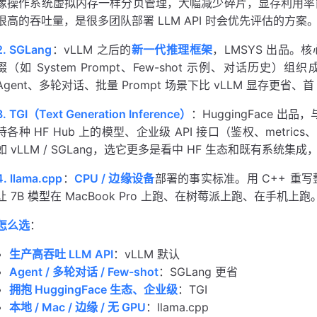
像操作系统虚拟内存一样分页管理，大幅减少碎片，显存利用率能明显提高。
很高的吞吐量，是很多团队部署 LLM API 时会优先评估的方案
2. SGLang
：vLLM 之后的
新一代推理框架
，LMSYS 出品。
缀（如 System Prompt、Few-shot 示例、对话历史）
Agent、多轮对话、批量 Prompt 场景下比 vLLM 显存更省、首 
3. TGI（Text Generation Inference）
：HuggingFace 出品
持各种 HF Hub 上的模型、企业级 API 接口（鉴权、met
如 vLLM / SGLang，选它更多是看中 HF 生态和既有系统
4. llama.cpp
：
CPU / 边缘设备
部署的事实标准。用 C++ 重写
让 7B 模型在 MacBook Pro 上跑、在树莓派上跑、在手
怎么选
：
生产高吞吐 LLM API
：vLLM 默认
Agent / 多轮对话 / Few-shot
：SGLang 更省
拥抱 HuggingFace 生态、企业级
：TGI
本地 / Mac / 边缘 / 无 GPU
：llama.cpp