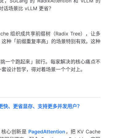
g 的 RadixAttention 和 vLLM 的
 多轮对话场景比 vLLM 更省？
 Cache 组织成共享前缀树（Radix Tree），让多
rompt 这种「前缀重复率高」的场景特别有效。这种
便挑一个跑起来」就行。每家解决的核心痛点不
量化背后各有一套设计哲学，得对着场景一个个对上。
更快、更省显存、支持更多并发用户？
品。核心创新是
PagedAttention
，把 KV Cache