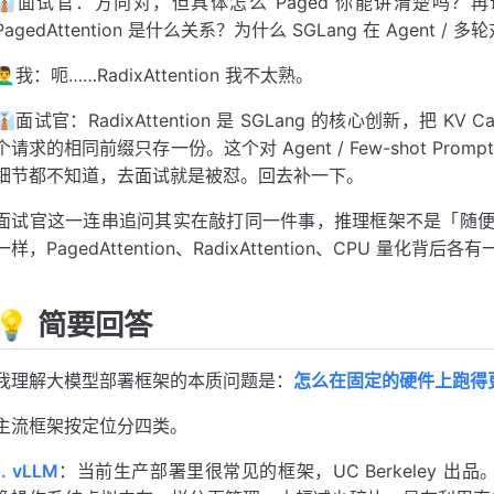
👔面试官：方向对，但具体怎么 Paged 你能讲清楚吗？再说，SGLan
PagedAttention 是什么关系？为什么 SGLang 在 Agent /
🙋‍♂️我：呃……RadixAttention 我不太熟。
👔面试官：RadixAttention 是 SGLang 的核心创新，把 KV
个请求的相同前缀只存一份。这个对 Agent / Few-shot P
细节都不知道，去面试就是被怼。回去补一下。
面试官这一连串追问其实在敲打同一件事，推理框架不是「随
一样，PagedAttention、RadixAttention、CPU 
💡 简要回答
我理解大模型部署框架的本质问题是：
怎么在固定的硬件上跑得
主流框架按定位分四类。
1. vLLM
：当前生产部署里很常见的框架，UC Berkeley 出