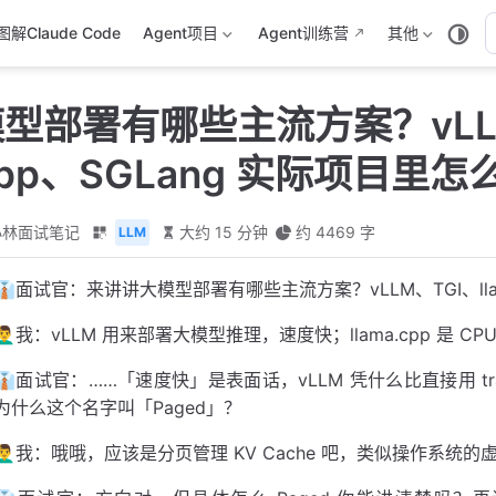
图解Claude Code
Agent项目
Agent训练营
其他
大模型部署有哪些主流方案？vLL
.cpp、SGLang 实际项目里
小林面试笔记
大约 15 分钟
约 4469 字
LLM
👔面试官：来讲讲大模型部署有哪些主流方案？vLLM、TGI、llam
🙋‍♂️我：vLLM 用来部署大模型推理，速度快；llama.cpp 是 CP
👔面试官：……「速度快」是表面话，vLLM 凭什么比直接用 transfo
为什么这个名字叫「Paged」？
🙋‍♂️我：哦哦，应该是分页管理 KV Cache 吧，类似操作系统