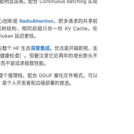
配合 Continuous Batching 实现
。
核心创新是
RadixAttention
，把多请求的共享前
组织成树结构，相同前缀只存一份 KV Cache。在
token 延迟更低。
，与整个 HF 生态
深度集成
。优点是开箱即用、支
rics、健康检查）。但要注意它近两年的增长势头不
集成，而不是追求极致性能。
整个推理栈，配合 GGUF 量化文件格式，可以
机上跑。是个人开发者和边缘部署的首选。