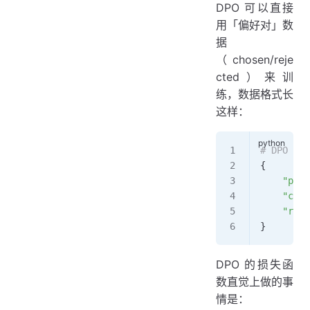
DPO 可以直接
用「偏好对」数
据
（chosen/reje
cted）来训
练，数据格式长
这样：
# DPO
{
    "prom
    "chos
    "reje
}
DPO 的损失函
数直觉上做的事
情是：