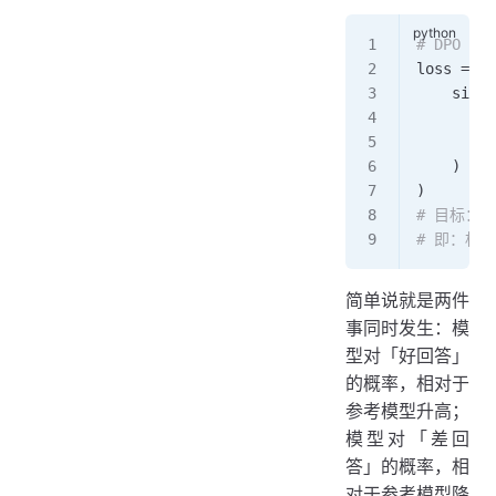
# DPO
loss 
=
 -
l
    sigma
        b
        -
    )
)
# 目标：让 
# 即：相对
简单说就是两件
事同时发生：模
型对「好回答」
的概率，相对于
参考模型升高；
模型对「差回
答」的概率，相
对于参考模型降