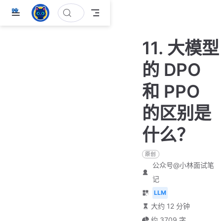
跳
至
主
11. 大模型
要
內
的 DPO
容
和 PPO
的区别是
什么？
原创
公众号@小林面试笔
记
LLM
大约 12 分钟
约 3709 字