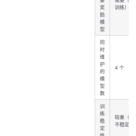
奖
训练）
励
模
型
同
时
维
护
4 个
的
模
型
数
训
练
较差（RL
稳
不稳定）
定
性