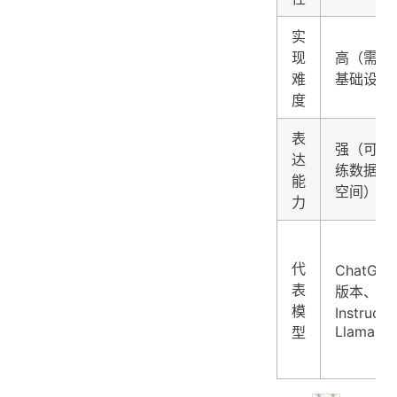
实
现
高（需要 
难
基础设施
度
表
强（可探
达
练数据之
能
空间）
力
代
ChatGP
表
版本、
模
Instruct
Llama 2-
型