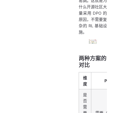
易调。这就是为
什么开源社区大
量采用 DPO 的
原因，不需要复
杂的 RL 基础设
施。
两种方案的
对比
维
PPO
度
是
否
需
要
需要（需