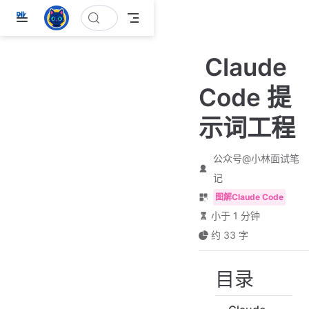
跳
至
主
Claude
要
內
Code 提
容
示词工程
公众号@小林面试笔
记
图解Claude Code
小于 1 分钟
约 33 字
目录