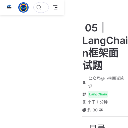
跳
至
主
05｜
要
內
LangChai
容
n框架面
试题
公众号@小林面试笔
记
LangChain
小于 1 分钟
约 30 字