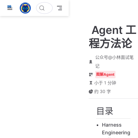
跳
至
主
Agent 工
要
內
程方法论
容
公众号@小林面试笔
记
图解Agent
小于 1 分钟
约 30 字
目录
Harness
Engineering